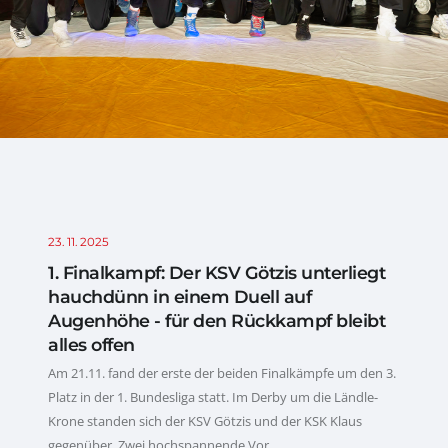
23. 11. 2025
1. Finalkampf: Der KSV Götzis unterliegt
hauchdünn in einem Duell auf
Augenhöhe - für den Rückkampf bleibt
alles offen
Am 21.11. fand der erste der beiden Finalkämpfe um den 3.
Platz in der 1. Bundesliga statt. Im Derby um die Ländle-
Krone standen sich der KSV Götzis und der KSK Klaus
gegenüber. Zwei hochspannende Vor...