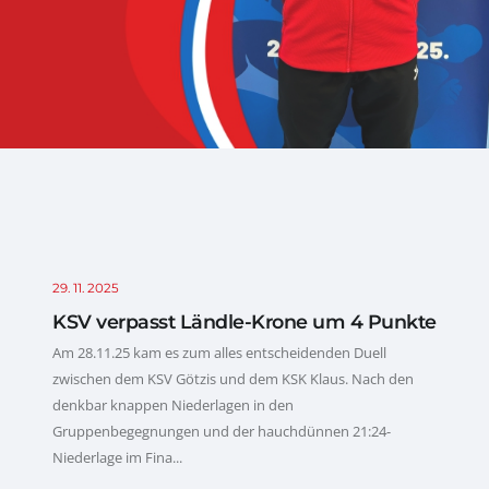
29. 11. 2025
KSV verpasst Ländle-Krone um 4 Punkte
Am 28.11.25 kam es zum alles entscheidenden Duell
zwischen dem KSV Götzis und dem KSK Klaus. Nach den
denkbar knappen Niederlagen in den
Gruppenbegegnungen und der hauchdünnen 21:24-
Niederlage im Fina...