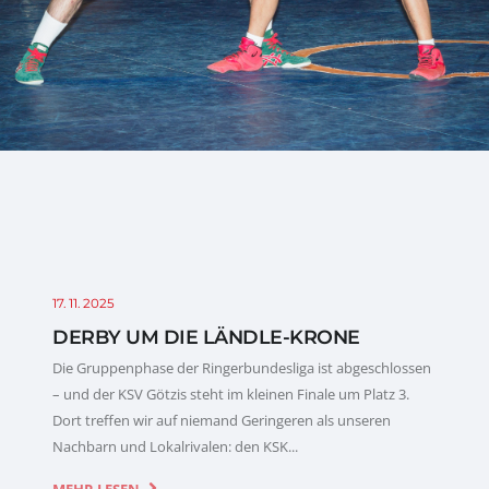
17. 11. 2025
DERBY UM DIE LÄNDLE-KRONE
Die Gruppenphase der Ringerbundesliga ist abgeschlossen
– und der KSV Götzis steht im kleinen Finale um Platz 3.
Dort treffen wir auf niemand Geringeren als unseren
Nachbarn und Lokalrivalen: den KSK...
MEHR LESEN