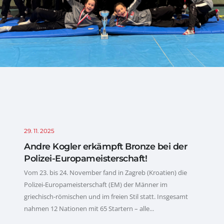
29. 11. 2025
Andre Kogler erkämpft Bronze bei der
Polizei-Europameisterschaft!
Vom 23. bis 24. November fand in Zagreb (Kroatien) die
Polizei-Europameisterschaft (EM) der Männer im
griechisch-römischen und im freien Stil statt. Insgesamt
nahmen 12 Nationen mit 65 Startern – alle...